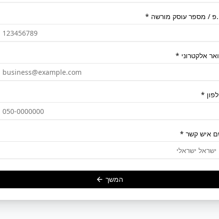
פ / מספר עוסק מורשה *
אר אלקטרוני *
פון *
 איש קשר *
המשך